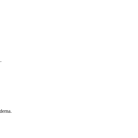
.
derna.