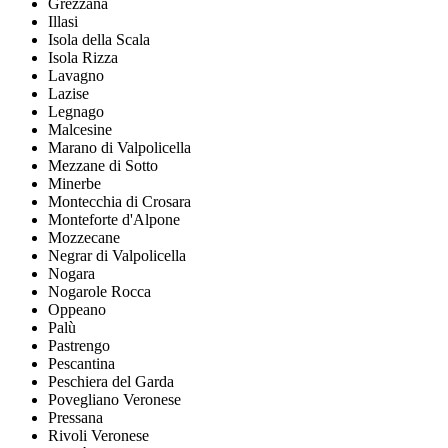
Grezzana
Illasi
Isola della Scala
Isola Rizza
Lavagno
Lazise
Legnago
Malcesine
Marano di Valpolicella
Mezzane di Sotto
Minerbe
Montecchia di Crosara
Monteforte d'Alpone
Mozzecane
Negrar di Valpolicella
Nogara
Nogarole Rocca
Oppeano
Palù
Pastrengo
Pescantina
Peschiera del Garda
Povegliano Veronese
Pressana
Rivoli Veronese