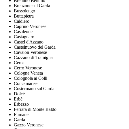
Brentino Belluno
Brenzone sul Garda
Bussolengo
Buttapietra
Caldiero
Caprino Veronese
Casaleone
Castagnaro
Castel d'Azzano
Castelnuovo del Garda
Cavaion Veronese
Cazzano di Tramigna
Cerea
Cerro Veronese
Cologna Veneta
Colognola ai Colli
Concamarise
Costermano sul Garda
Dolcè
Erbè
Erbezzo
Ferrara di Monte Baldo
Fumane
Garda
Gazzo Veronese