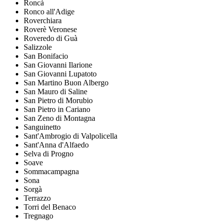
Roncà
Ronco all'Adige
Roverchiara
Roverè Veronese
Roveredo di Guà
Salizzole
San Bonifacio
San Giovanni Ilarione
San Giovanni Lupatoto
San Martino Buon Albergo
San Mauro di Saline
San Pietro di Morubio
San Pietro in Cariano
San Zeno di Montagna
Sanguinetto
Sant'Ambrogio di Valpolicella
Sant'Anna d'Alfaedo
Selva di Progno
Soave
Sommacampagna
Sona
Sorgà
Terrazzo
Torri del Benaco
Tregnago