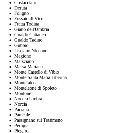
Costacciaro
Deruta
Foligno
Fossato di Vico
Fratta Todina
Giano dell'Umbria
Gualdo Cattaneo
Gualdo Tadino
Gubbio
Lisciano Niccone
Magione
Marsciano
Massa Martana
Monte Castello di Vibio
Monte Santa Maria Tiberina
Montefalco
Monteleone di Spoleto
Montone
Nocera Umbra
Norcia
Paciano
Panicale
Passignano sul Trasimeno
Perugia
Piegaro