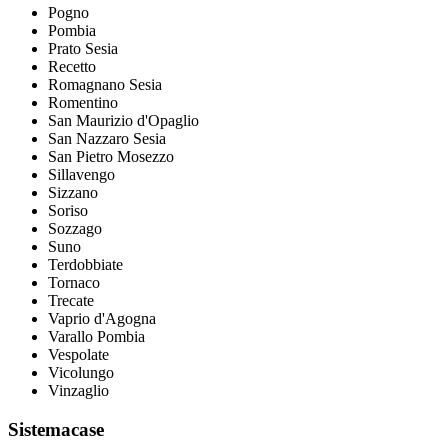
Pogno
Pombia
Prato Sesia
Recetto
Romagnano Sesia
Romentino
San Maurizio d'Opaglio
San Nazzaro Sesia
San Pietro Mosezzo
Sillavengo
Sizzano
Soriso
Sozzago
Suno
Terdobbiate
Tornaco
Trecate
Vaprio d'Agogna
Varallo Pombia
Vespolate
Vicolungo
Vinzaglio
Sistemacase