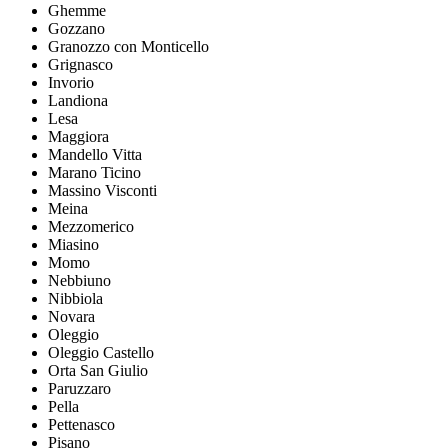
Ghemme
Gozzano
Granozzo con Monticello
Grignasco
Invorio
Landiona
Lesa
Maggiora
Mandello Vitta
Marano Ticino
Massino Visconti
Meina
Mezzomerico
Miasino
Momo
Nebbiuno
Nibbiola
Novara
Oleggio
Oleggio Castello
Orta San Giulio
Paruzzaro
Pella
Pettenasco
Pisano