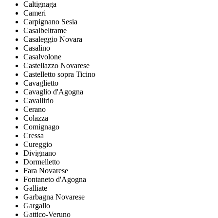
Caltignaga
Cameri
Carpignano Sesia
Casalbeltrame
Casaleggio Novara
Casalino
Casalvolone
Castellazzo Novarese
Castelletto sopra Ticino
Cavaglietto
Cavaglio d'Agogna
Cavallirio
Cerano
Colazza
Comignago
Cressa
Cureggio
Divignano
Dormelletto
Fara Novarese
Fontaneto d'Agogna
Galliate
Garbagna Novarese
Gargallo
Gattico-Veruno