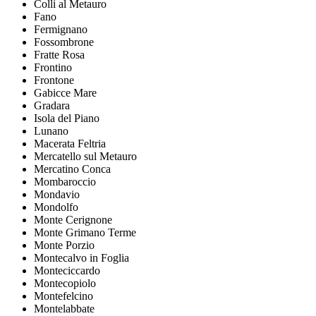
Colli al Metauro
Fano
Fermignano
Fossombrone
Fratte Rosa
Frontino
Frontone
Gabicce Mare
Gradara
Isola del Piano
Lunano
Macerata Feltria
Mercatello sul Metauro
Mercatino Conca
Mombaroccio
Mondavio
Mondolfo
Monte Cerignone
Monte Grimano Terme
Monte Porzio
Montecalvo in Foglia
Monteciccardo
Montecopiolo
Montefelcino
Montelabbate