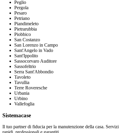
Peglio
Pergola
Pesaro
Petriano
Piandimeleto
Pietrarubbia
Piobbico
San Costanzo
San Lorenzo in Campo
Sant'Angelo in Vado
Sant'Ippolito
Sassocorvaro Auditore
Sassofeltrio
Serra Sant'Abbondio
Tavoleto
Tavullia
Terre Roveresche
Urbania
Urbino
Vallefoglia
Sistemacase
Il tuo partner di fiducia per la manutenzione della casa. Servizi
rapidi, professionali e garantiti.