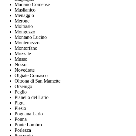
Mariano Comense
Maslianico
Menaggio
Merone
Moltrasio
Monguzzo
Montano Lucino
Montemezzo
Montorfano
Mozzate
Musso
Nesso
Novedrate
Olgiate Comasco
Oltrona di San Mamette
Orsenigo
Peglio
Pianello del Lario
Pigra
Plesio
Pognana Lario
Ponna
Ponte Lambro
Porlezza
Proserpio