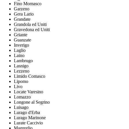
Fino Mornasco
Garzeno
Gera Lario
Grandate
Grandola ed Uniti
Gravedona ed Uniti
Griante
Guanzate
Inverigo
Laglio
Laino
Lambrugo
Lasnigo
Lezzeno
Limido Comasco
Lipomo
Livo
Locate Varesino
Lomazzo
Longone al Segrino
Luisago
Lurago d'Erba
Lurago Marinone
Lurate Caccivio
Magreglio