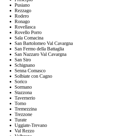
Pusiano
Rezzago
Rodero
Ronago
Rovellasca
Rovello Porro
Sala Comacina
San Bartolomeo Val Cavargna
San Fermo della Battaglia
San Nazzaro Val Cavargna
San Siro
Schignano
Senna Comasco
Solbiate con Cagno
Sorico
Sormano
Stazzona
Tavernerio
Torno
Tremezzina
Trezzone
Turate
Uggiate-Trevano
Val Rezzo