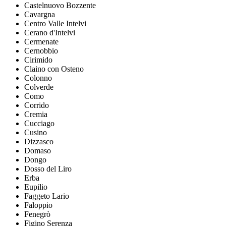
Castelnuovo Bozzente
Cavargna
Centro Valle Intelvi
Cerano d'Intelvi
Cermenate
Cernobbio
Cirimido
Claino con Osteno
Colonno
Colverde
Como
Corrido
Cremia
Cucciago
Cusino
Dizzasco
Domaso
Dongo
Dosso del Liro
Erba
Eupilio
Faggeto Lario
Faloppio
Fenegrò
Figino Serenza