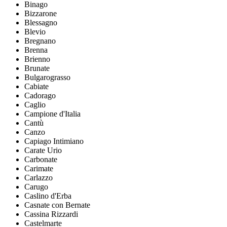
Binago
Bizzarone
Blessagno
Blevio
Bregnano
Brenna
Brienno
Brunate
Bulgarograsso
Cabiate
Cadorago
Caglio
Campione d'Italia
Cantù
Canzo
Capiago Intimiano
Carate Urio
Carbonate
Carimate
Carlazzo
Carugo
Caslino d'Erba
Casnate con Bernate
Cassina Rizzardi
Castelmarte