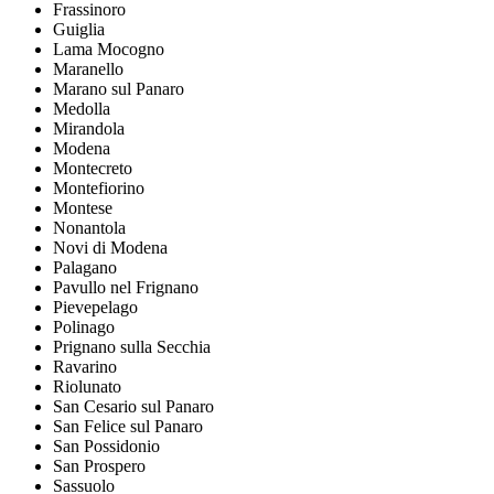
Frassinoro
Guiglia
Lama Mocogno
Maranello
Marano sul Panaro
Medolla
Mirandola
Modena
Montecreto
Montefiorino
Montese
Nonantola
Novi di Modena
Palagano
Pavullo nel Frignano
Pievepelago
Polinago
Prignano sulla Secchia
Ravarino
Riolunato
San Cesario sul Panaro
San Felice sul Panaro
San Possidonio
San Prospero
Sassuolo