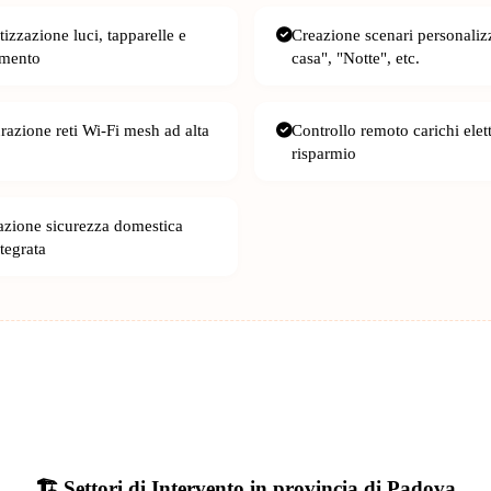
izzazione luci, tapparelle e
Creazione scenari personaliz
amento
casa", "Notte", etc.
razione reti Wi-Fi mesh ad alta
Controllo remoto carichi elett
risparmio
cazione sicurezza domestica
tegrata
🏗️ Settori di Intervento in provincia di Padova