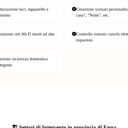
izzazione luci, tapparelle e
Creazione scenari personaliz
amento
casa", "Notte", etc.
razione reti Wi-Fi mesh ad alta
Controllo remoto carichi elett
risparmio
cazione sicurezza domestica
tegrata
🏗️ Settori di Intervento in provincia di Enna