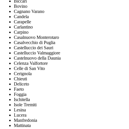
Biccari
Bovino
Cagnano Varano
Candela
Carapelle
Carlantino
Carpino
Casalnuovo Monterotaro
Casalvecchio di Puglia
Castelluccio dei Sauri
Castelluccio Valmaggiore
Castelnuovo della Daunia
Celenza Valfortore
Celle di San Vito
Cerignola
Chieuti
Deliceto
Faeto
Foggia
Ischitella
Isole Tremiti
Lesina
Lucera
Manfredonia
Mattinata