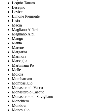
Lequio Tanaro
Lesegno
Levice
Limone Piemonte
Lisio
Macra
Magliano Alfieri
Magliano Alpi
Mango
Manta
Marene
Margarita
Marmora
Marsaglia
Martiniana Po
Melle
Moiola
Mombarcaro
Mombasiglio
Monastero di Vasco
Monasterolo Casotto
Monasterolo di Savigliano
Monchiero
Mondovì
Monesiglio