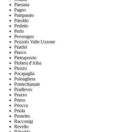
Paesana
Pagno
Pamparato
Paroldo
Perletto
Perlo
Peveragno
Pezzolo Valle Uzzone
Pianfei
Piasco
Pietraporzio
Piobesi d'Alba
Piozzo
Pocapaglia
Polonghera
Pontechianale
Pradleves
Prazzo
Priero
Priocca
Priola
Prunetto
Racconigi
Revello
Rifreddo