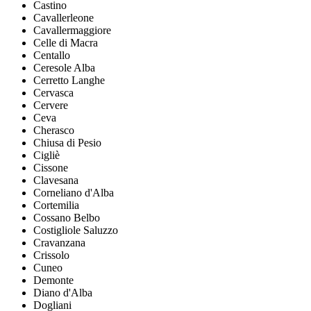
Castino
Cavallerleone
Cavallermaggiore
Celle di Macra
Centallo
Ceresole Alba
Cerretto Langhe
Cervasca
Cervere
Ceva
Cherasco
Chiusa di Pesio
Cigliè
Cissone
Clavesana
Corneliano d'Alba
Cortemilia
Cossano Belbo
Costigliole Saluzzo
Cravanzana
Crissolo
Cuneo
Demonte
Diano d'Alba
Dogliani