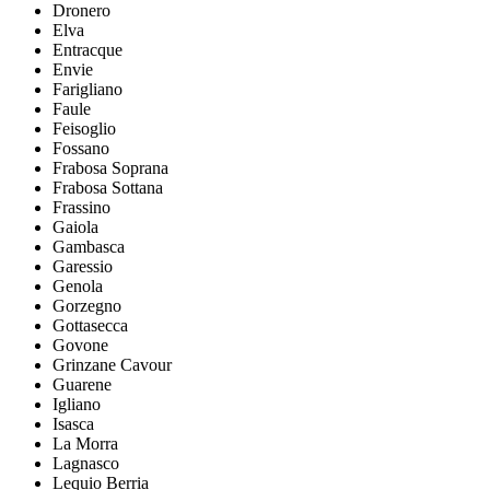
Dronero
Elva
Entracque
Envie
Farigliano
Faule
Feisoglio
Fossano
Frabosa Soprana
Frabosa Sottana
Frassino
Gaiola
Gambasca
Garessio
Genola
Gorzegno
Gottasecca
Govone
Grinzane Cavour
Guarene
Igliano
Isasca
La Morra
Lagnasco
Lequio Berria