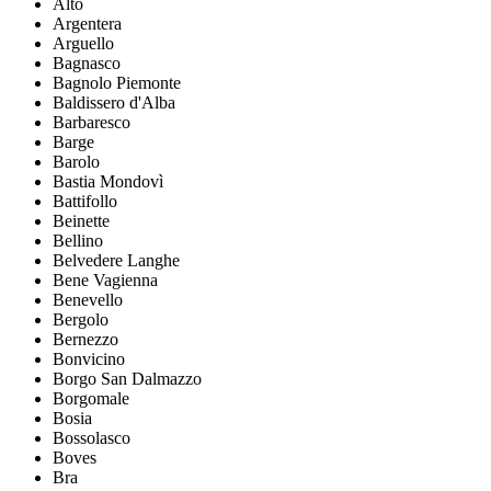
Alto
Argentera
Arguello
Bagnasco
Bagnolo Piemonte
Baldissero d'Alba
Barbaresco
Barge
Barolo
Bastia Mondovì
Battifollo
Beinette
Bellino
Belvedere Langhe
Bene Vagienna
Benevello
Bergolo
Bernezzo
Bonvicino
Borgo San Dalmazzo
Borgomale
Bosia
Bossolasco
Boves
Bra