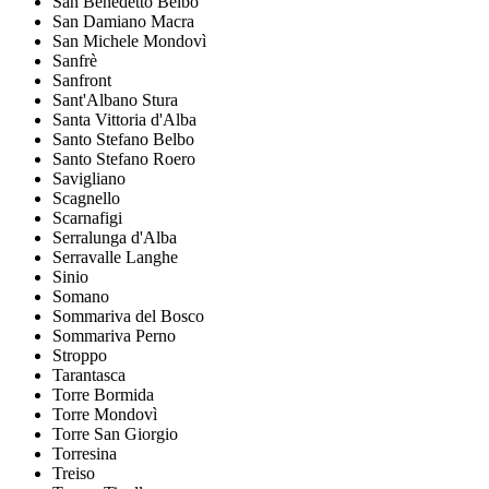
San Benedetto Belbo
San Damiano Macra
San Michele Mondovì
Sanfrè
Sanfront
Sant'Albano Stura
Santa Vittoria d'Alba
Santo Stefano Belbo
Santo Stefano Roero
Savigliano
Scagnello
Scarnafigi
Serralunga d'Alba
Serravalle Langhe
Sinio
Somano
Sommariva del Bosco
Sommariva Perno
Stroppo
Tarantasca
Torre Bormida
Torre Mondovì
Torre San Giorgio
Torresina
Treiso