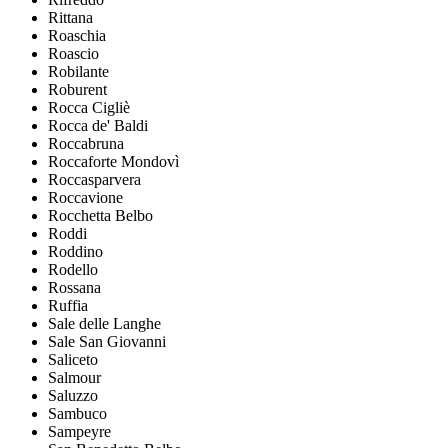
Rittana
Roaschia
Roascio
Robilante
Roburent
Rocca Cigliè
Rocca de' Baldi
Roccabruna
Roccaforte Mondovì
Roccasparvera
Roccavione
Rocchetta Belbo
Roddi
Roddino
Rodello
Rossana
Ruffia
Sale delle Langhe
Sale San Giovanni
Saliceto
Salmour
Saluzzo
Sambuco
Sampeyre