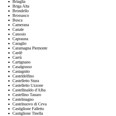
Briaglia
Briga Alta
Brondello
Brossasco
Busca
Camerana
Canale
Canosio
Caprauna
Caraglio
Caramagna Piemonte
Cardè
Carrù
Cartignano
Casalgrasso
Castagnito
Casteldelfino
Castelletto Stura
Castelletto Uzzone
Castellinaldo d'Alba
Castellino Tanaro
Castelmagno
Castelnuovo di Ceva
Castiglione Falletto
Castiglione Tinella