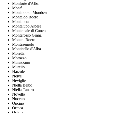
Monforte d'Alba
Montà
Montaldo di Mondovì
Montaldo Roero
Montanera
Montelupo Albese
Montemale di Cuneo
Monterosso Grana
Monteu Roero
Montezemolo
Monticello d'Alba
Moretta
Morozzo
Murazzano
Murello
Narzole
Neive
Neviglie
Niella Belbo
Niella Tanaro
Novello
Nucetto
Oncino
Ormea
Ostana