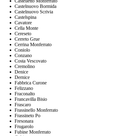
Castelletto Monferrato
Castelnuovo Bormida
Castelnuovo Scrivia
Castelspina
Cavatore
Cella Monte
Cereseto
Cerreto Grue
Cerrina Monferrato
Coniolo
Conzano
Costa Vescovato
Cremolino
Denice
Dernice
Fabbrica Curone
Felizzano
Fraconalto
Francavilla Bisio
Frascaro
Frassinello Monferrato
Frassineto Po
Fresonara
Frugarolo
Fubine Monferrato