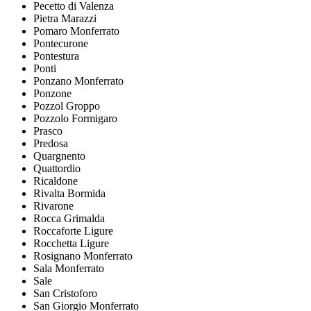
Pecetto di Valenza
Pietra Marazzi
Pomaro Monferrato
Pontecurone
Pontestura
Ponti
Ponzano Monferrato
Ponzone
Pozzol Groppo
Pozzolo Formigaro
Prasco
Predosa
Quargnento
Quattordio
Ricaldone
Rivalta Bormida
Rivarone
Rocca Grimalda
Roccaforte Ligure
Rocchetta Ligure
Rosignano Monferrato
Sala Monferrato
Sale
San Cristoforo
San Giorgio Monferrato