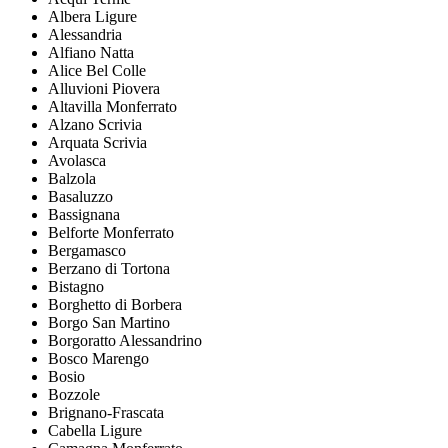
Albera Ligure
Alessandria
Alfiano Natta
Alice Bel Colle
Alluvioni Piovera
Altavilla Monferrato
Alzano Scrivia
Arquata Scrivia
Avolasca
Balzola
Basaluzzo
Bassignana
Belforte Monferrato
Bergamasco
Berzano di Tortona
Bistagno
Borghetto di Borbera
Borgo San Martino
Borgoratto Alessandrino
Bosco Marengo
Bosio
Bozzole
Brignano-Frascata
Cabella Ligure