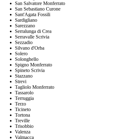
San Salvatore Monferrato
San Sebastiano Curone
Sant'Agata Fossili
Sardigliano
Sarezzano
Serralunga di Crea
Serravalle Scrivia
Sezzadio
Silvano d'Orba
Solero
Solonghello
Spigno Monferrato
Spineto Scrivia
Stazzano
Strevi
Tagliolo Monferrato
Tassarolo
Terruggia
Terzo
Ticineto
Tortona
Treville
Trisobbio
Valenza
Valmacca