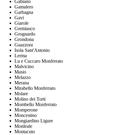
Gabiano
Gamalero
Garbagna
Gavi
Giarole
Gremiasco
Grognardo
Grondona
Guazzora
Isola Sant'Antonio
Lerma
Lu e Cuccaro Monferrato
Malvicino
Masio
Melazzo
Merana
Mirabello Monferrato
Molare
Molino dei Torti
Mombello Monferrato
Momperone
Moncestino
Mongiardino Ligure
Monleale
Montacuto