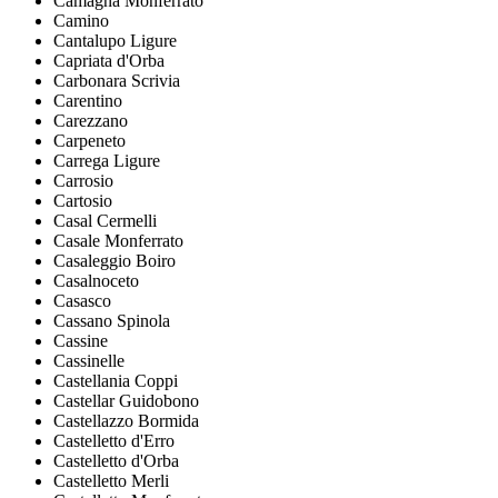
Camagna Monferrato
Camino
Cantalupo Ligure
Capriata d'Orba
Carbonara Scrivia
Carentino
Carezzano
Carpeneto
Carrega Ligure
Carrosio
Cartosio
Casal Cermelli
Casale Monferrato
Casaleggio Boiro
Casalnoceto
Casasco
Cassano Spinola
Cassine
Cassinelle
Castellania Coppi
Castellar Guidobono
Castellazzo Bormida
Castelletto d'Erro
Castelletto d'Orba
Castelletto Merli