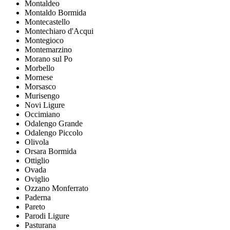
Montaldeo
Montaldo Bormida
Montecastello
Montechiaro d'Acqui
Montegioco
Montemarzino
Morano sul Po
Morbello
Mornese
Morsasco
Murisengo
Novi Ligure
Occimiano
Odalengo Grande
Odalengo Piccolo
Olivola
Orsara Bormida
Ottiglio
Ovada
Oviglio
Ozzano Monferrato
Paderna
Pareto
Parodi Ligure
Pasturana