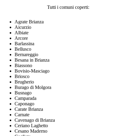
Tutti i comuni coperti:
Agrate Brianza
Aicurzio
Albiate
Arcore
Barlassina
Bellusco
Bernareggio
Besana in Brianza
Biassono
Bovisio-Masciago
Briosco
Brugherio
Burago di Molgora
Busnago
Camparada
Caponago
Carate Brianza
Carnate
Cavenago di Brianza
Ceriano Laghetto
Cesano Maderno