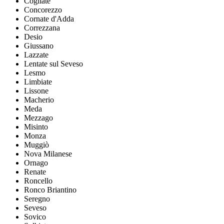
Cogliate
Concorezzo
Cornate d'Adda
Correzzana
Desio
Giussano
Lazzate
Lentate sul Seveso
Lesmo
Limbiate
Lissone
Macherio
Meda
Mezzago
Misinto
Monza
Muggiò
Nova Milanese
Ornago
Renate
Roncello
Ronco Briantino
Seregno
Seveso
Sovico