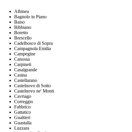
Albinea
Bagnolo in Piano
Baiso
Bibbiano
Boretto
Brescello
Cadelbosco di Sopra
Campagnola Emilia
Campegine
Canossa
Carpineti
Casalgrande
Casina
Castellarano
Castelnovo di Sotto
Castelnovo ne' Monti
Cavriago
Correggio
Fabbrico
Gattatico
Gualtieri
Guastalla
Luzzara