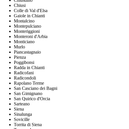
Chiusdino
Chiusi
Colle di Val d'Elsa
Gaiole in Chianti
Montalcino
Montepulciano
Monteriggioni
Monteroni d'Arbia
Monticiano
Murlo
Piancastagnaio
Pienza
Poggibonsi
Radda in Chianti
Radicofani
Radicondoli
Rapolano Terme
San Casciano dei Bagni
San Gimignano
San Quirico d'Orcia
Sarteano
Siena
Sinalunga
Sovicille
Torrita di Siena