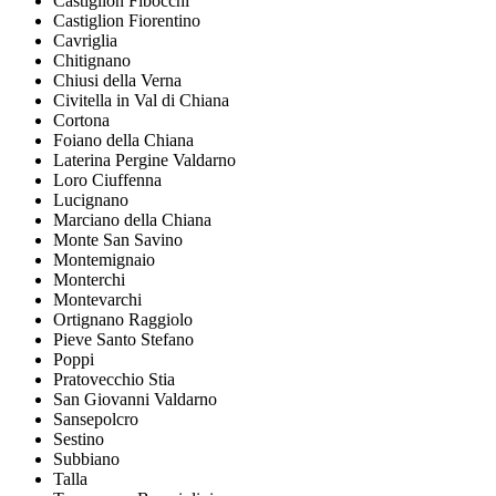
Castiglion Fibocchi
Castiglion Fiorentino
Cavriglia
Chitignano
Chiusi della Verna
Civitella in Val di Chiana
Cortona
Foiano della Chiana
Laterina Pergine Valdarno
Loro Ciuffenna
Lucignano
Marciano della Chiana
Monte San Savino
Montemignaio
Monterchi
Montevarchi
Ortignano Raggiolo
Pieve Santo Stefano
Poppi
Pratovecchio Stia
San Giovanni Valdarno
Sansepolcro
Sestino
Subbiano
Talla