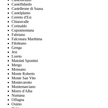
Castelfidardo
Castelleone di Suasa
Castelplanio
Cerreto d'Esi
Chiaravalle
Corinaldo
Cupramontana
Fabriano
Falconara Marittima
Filottrano
Genga
Jesi
Loreto
Maiolati Spontini
Mergo
Monsano
Monte Roberto
Monte San Vito
Montecarotto
Montemarciano
Morro d'Alba
Numana
Offagna
Osimo