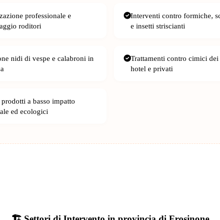
zzazione professionale e
Interventi contro formiche, s
aggio roditori
e insetti striscianti
ne nidi di vespe e calabroni in
Trattamenti contro cimici dei 
za
hotel e privati
 prodotti a basso impatto
ale ed ecologici
🏗️ Settori di Intervento in provincia di Frosinone