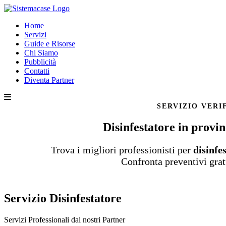
Home
Servizi
Guide e Risorse
Chi Siamo
Pubblicità
Contatti
Diventa Partner
SERVIZIO VERI
Disinfestatore in provi
Trova i migliori professionisti per
disinfe
Confronta preventivi grat
Servizio Disinfestatore
Servizi Professionali dai nostri
Partner