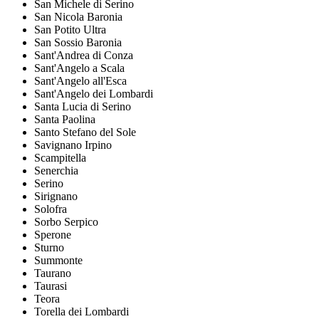
San Michele di Serino
San Nicola Baronia
San Potito Ultra
San Sossio Baronia
Sant'Andrea di Conza
Sant'Angelo a Scala
Sant'Angelo all'Esca
Sant'Angelo dei Lombardi
Santa Lucia di Serino
Santa Paolina
Santo Stefano del Sole
Savignano Irpino
Scampitella
Senerchia
Serino
Sirignano
Solofra
Sorbo Serpico
Sperone
Sturno
Summonte
Taurano
Taurasi
Teora
Torella dei Lombardi