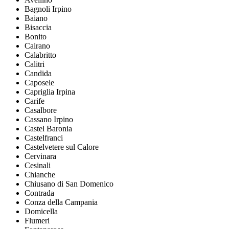
Bagnoli Irpino
Baiano
Bisaccia
Bonito
Cairano
Calabritto
Calitri
Candida
Caposele
Capriglia Irpina
Carife
Casalbore
Cassano Irpino
Castel Baronia
Castelfranci
Castelvetere sul Calore
Cervinara
Cesinali
Chianche
Chiusano di San Domenico
Contrada
Conza della Campania
Domicella
Flumeri