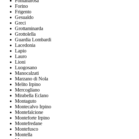
Fontanarosa
Forino
Frigento
Gesualdo
Greci
Grottaminarda
Grottolella
Guardia Lombardi
Lacedonia
Lapio
Lauro
Lioni
Luogosano
Manocalzati
Marzano di Nola
Melito Irpino
Mercogliano
Mirabella Eclano
Montaguto
Montecalvo Irpino
Montefalcione
Monteforte Irpino
Montefredane
Montefusco
Montella