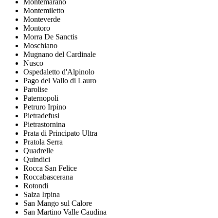
Montemarano
Montemiletto
Monteverde
Montoro
Morra De Sanctis
Moschiano
Mugnano del Cardinale
Nusco
Ospedaletto d'Alpinolo
Pago del Vallo di Lauro
Parolise
Paternopoli
Petruro Irpino
Pietradefusi
Pietrastornina
Prata di Principato Ultra
Pratola Serra
Quadrelle
Quindici
Rocca San Felice
Roccabascerana
Rotondi
Salza Irpina
San Mango sul Calore
San Martino Valle Caudina