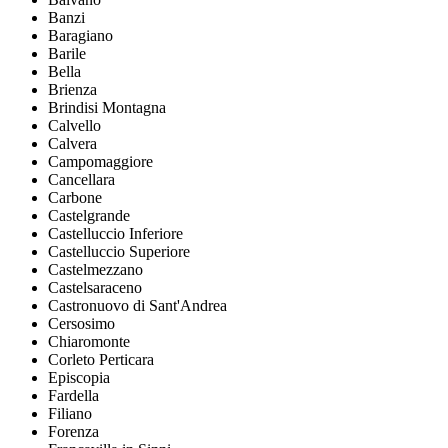
Banzi
Baragiano
Barile
Bella
Brienza
Brindisi Montagna
Calvello
Calvera
Campomaggiore
Cancellara
Carbone
Castelgrande
Castelluccio Inferiore
Castelluccio Superiore
Castelmezzano
Castelsaraceno
Castronuovo di Sant'Andrea
Cersosimo
Chiaromonte
Corleto Perticara
Episcopia
Fardella
Filiano
Forenza