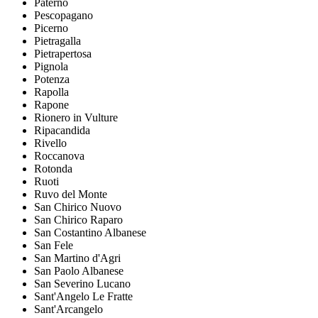
Paterno
Pescopagano
Picerno
Pietragalla
Pietrapertosa
Pignola
Potenza
Rapolla
Rapone
Rionero in Vulture
Ripacandida
Rivello
Roccanova
Rotonda
Ruoti
Ruvo del Monte
San Chirico Nuovo
San Chirico Raparo
San Costantino Albanese
San Fele
San Martino d'Agri
San Paolo Albanese
San Severino Lucano
Sant'Angelo Le Fratte
Sant'Arcangelo