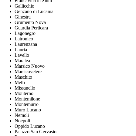
Francavilla in Sinni
Gallicchio
Genzano di Lucania
Ginestra
Grumento Nova
Guardia Perticara
Lagonegro
Latronico
Laurenzana
Lauria
Lavello
Maratea
Marsico Nuovo
Marsicovetere
Maschito
Melfi
Missanello
Moliterno
Montemilone
Montemurro
Muro Lucano
Nemoli
Noepoli
Oppido Lucano
Palazzo San Gervasio