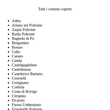
Tutti i comuni coperti:
Adria
Ariano nel Polesine
Arquà Polesine
Badia Polesine
Bagnolo di Po
Bergantino
Bosaro
Calto
Canaro
Canda
Castelguglielmo
Castelmassa
Castelnovo Bariano
Ceneselli
Ceregnano
Corbola
Costa di Rovigo
Crespino
Ficarolo
Fiesso Umbertiano
Frassinelle Polesine