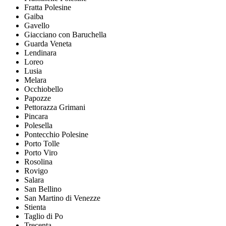
Fratta Polesine
Gaiba
Gavello
Giacciano con Baruchella
Guarda Veneta
Lendinara
Loreo
Lusia
Melara
Occhiobello
Papozze
Pettorazza Grimani
Pincara
Polesella
Pontecchio Polesine
Porto Tolle
Porto Viro
Rosolina
Rovigo
Salara
San Bellino
San Martino di Venezze
Stienta
Taglio di Po
Trecenta