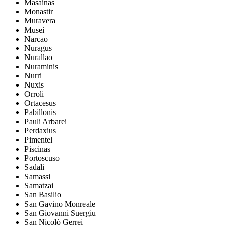
Masainas
Monastir
Muravera
Musei
Narcao
Nuragus
Nurallao
Nuraminis
Nurri
Nuxis
Orroli
Ortacesus
Pabillonis
Pauli Arbarei
Perdaxius
Pimentel
Piscinas
Portoscuso
Sadali
Samassi
Samatzai
San Basilio
San Gavino Monreale
San Giovanni Suergiu
San Nicolò Gerrei