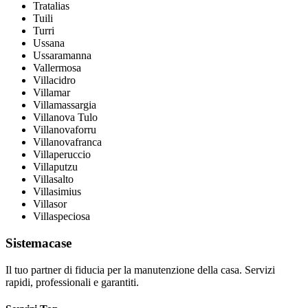
Tratalias
Tuili
Turri
Ussana
Ussaramanna
Vallermosa
Villacidro
Villamar
Villamassargia
Villanova Tulo
Villanovaforru
Villanovafranca
Villaperuccio
Villaputzu
Villasalto
Villasimius
Villasor
Villaspeciosa
Sistemacase
Il tuo partner di fiducia per la manutenzione della casa. Servizi
rapidi, professionali e garantiti.