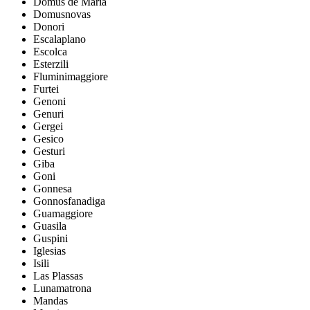
Domus de Maria
Domusnovas
Donori
Escalaplano
Escolca
Esterzili
Fluminimaggiore
Furtei
Genoni
Genuri
Gergei
Gesico
Gesturi
Giba
Goni
Gonnesa
Gonnosfanadiga
Guamaggiore
Guasila
Guspini
Iglesias
Isili
Las Plassas
Lunamatrona
Mandas