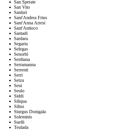
San Sperate
San Vito
Sanluri
Sant'Andrea Frius
Sant'Anna Arresi
Sant'Antioco
Santadi
Sardara
Segariu
Selegas
Senorbì
Serdiana
Serramanna
Serrenti
Serri
Setzu
Seui
Seulo
Siddi
Siliqua
Silius
Siurgus Donigala
Soleminis
Suelli
Teulada