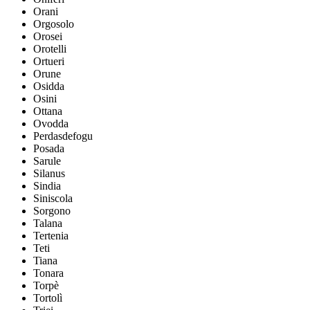
Orani
Orgosolo
Orosei
Orotelli
Ortueri
Orune
Osidda
Osini
Ottana
Ovodda
Perdasdefogu
Posada
Sarule
Silanus
Sindia
Siniscola
Sorgono
Talana
Tertenia
Teti
Tiana
Tonara
Torpè
Tortolì