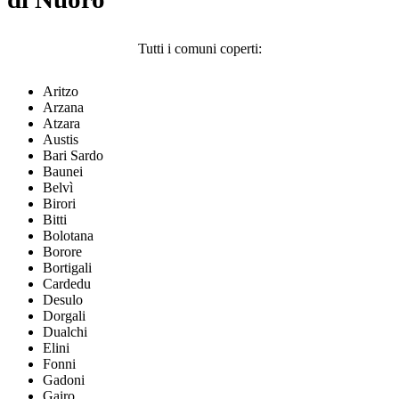
Tutti i comuni coperti:
Aritzo
Arzana
Atzara
Austis
Bari Sardo
Baunei
Belvì
Birori
Bitti
Bolotana
Borore
Bortigali
Cardedu
Desulo
Dorgali
Dualchi
Elini
Fonni
Gadoni
Gairo