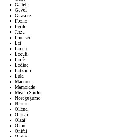
Galtellì
Gavoi
Girasole
Ilbono
Irgoli
Jerzu
Lanusei
Lei
Loceri
Loculi
Lodè
Lodine
Lotzorai
Lula
Macomer
Mamoiada
Meana Sardo
Noragugume
Nuoro
Oliena
Ollolai
Olzai
Onanì
Onifai
Oniferi