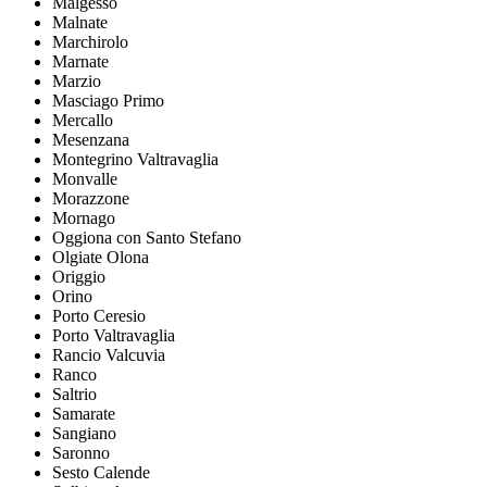
Malgesso
Malnate
Marchirolo
Marnate
Marzio
Masciago Primo
Mercallo
Mesenzana
Montegrino Valtravaglia
Monvalle
Morazzone
Mornago
Oggiona con Santo Stefano
Olgiate Olona
Origgio
Orino
Porto Ceresio
Porto Valtravaglia
Rancio Valcuvia
Ranco
Saltrio
Samarate
Sangiano
Saronno
Sesto Calende