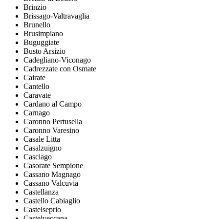
Brinzio
Brissago-Valtravaglia
Brunello
Brusimpiano
Buguggiate
Busto Arsizio
Cadegliano-Viconago
Cadrezzate con Osmate
Cairate
Cantello
Caravate
Cardano al Campo
Carnago
Caronno Pertusella
Caronno Varesino
Casale Litta
Casalzuigno
Casciago
Casorate Sempione
Cassano Magnago
Cassano Valcuvia
Castellanza
Castello Cabiaglio
Castelseprio
Castelveccana