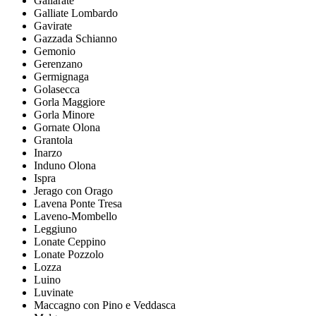
Gallarate
Galliate Lombardo
Gavirate
Gazzada Schianno
Gemonio
Gerenzano
Germignaga
Golasecca
Gorla Maggiore
Gorla Minore
Gornate Olona
Grantola
Inarzo
Induno Olona
Ispra
Jerago con Orago
Lavena Ponte Tresa
Laveno-Mombello
Leggiuno
Lonate Ceppino
Lonate Pozzolo
Lozza
Luino
Luvinate
Maccagno con Pino e Veddasca