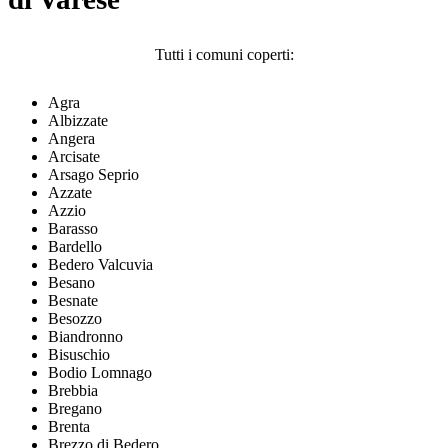
Tutti i comuni coperti:
Agra
Albizzate
Angera
Arcisate
Arsago Seprio
Azzate
Azzio
Barasso
Bardello
Bedero Valcuvia
Besano
Besnate
Besozzo
Biandronno
Bisuschio
Bodio Lomnago
Brebbia
Bregano
Brenta
Brezzo di Bedero