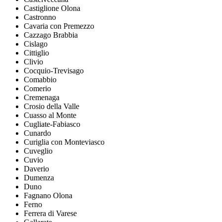
Castiglione Olona
Castronno
Cavaria con Premezzo
Cazzago Brabbia
Cislago
Cittiglio
Clivio
Cocquio-Trevisago
Comabbio
Comerio
Cremenaga
Crosio della Valle
Cuasso al Monte
Cugliate-Fabiasco
Cunardo
Curiglia con Monteviasco
Cuveglio
Cuvio
Daverio
Dumenza
Duno
Fagnano Olona
Ferno
Ferrera di Varese