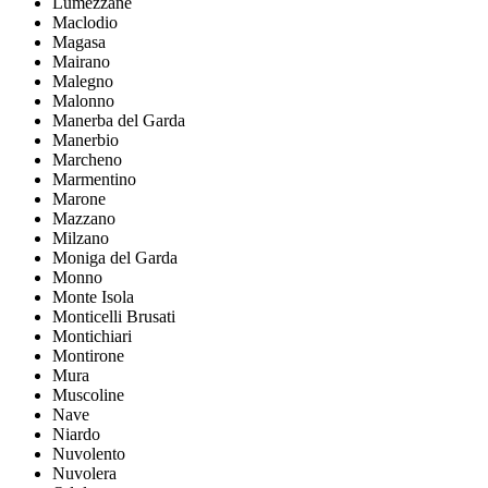
Lumezzane
Maclodio
Magasa
Mairano
Malegno
Malonno
Manerba del Garda
Manerbio
Marcheno
Marmentino
Marone
Mazzano
Milzano
Moniga del Garda
Monno
Monte Isola
Monticelli Brusati
Montichiari
Montirone
Mura
Muscoline
Nave
Niardo
Nuvolento
Nuvolera