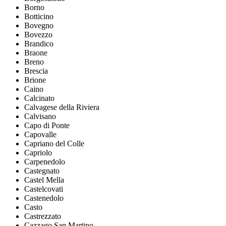
Borno
Botticino
Bovegno
Bovezzo
Brandico
Braone
Breno
Brescia
Brione
Caino
Calcinato
Calvagese della Riviera
Calvisano
Capo di Ponte
Capovalle
Capriano del Colle
Capriolo
Carpenedolo
Castegnato
Castel Mella
Castelcovati
Castenedolo
Casto
Castrezzato
Cazzago San Martino