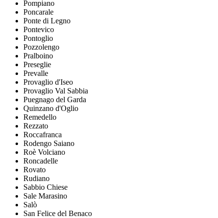
Pompiano
Poncarale
Ponte di Legno
Pontevico
Pontoglio
Pozzolengo
Pralboino
Preseglie
Prevalle
Provaglio d'Iseo
Provaglio Val Sabbia
Puegnago del Garda
Quinzano d'Oglio
Remedello
Rezzato
Roccafranca
Rodengo Saiano
Roè Volciano
Roncadelle
Rovato
Rudiano
Sabbio Chiese
Sale Marasino
Salò
San Felice del Benaco