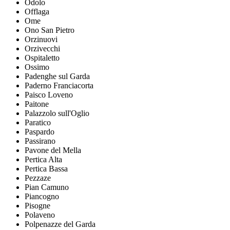
Odolo
Offlaga
Ome
Ono San Pietro
Orzinuovi
Orzivecchi
Ospitaletto
Ossimo
Padenghe sul Garda
Paderno Franciacorta
Paisco Loveno
Paitone
Palazzolo sull'Oglio
Paratico
Paspardo
Passirano
Pavone del Mella
Pertica Alta
Pertica Bassa
Pezzaze
Pian Camuno
Piancogno
Pisogne
Polaveno
Polpenazze del Garda