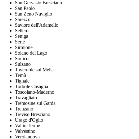
San Gervasio Bresciano
San Paolo
San Zeno Naviglio
Sarezzo
Saviore dell'Adamello
Sellero
Seniga
Serle
Sirmione
Soiano del Lago
Sonico
Sulzano
Tavernole sul Mella
Temù
Tignale
Torbole Casaglia
Toscolano-Maderno
Travagliato
Tremosine sul Garda
Trenzano
Treviso Bresciano
Urago d'Oglio
Vallio Terme
Valvestino
Verolanuova