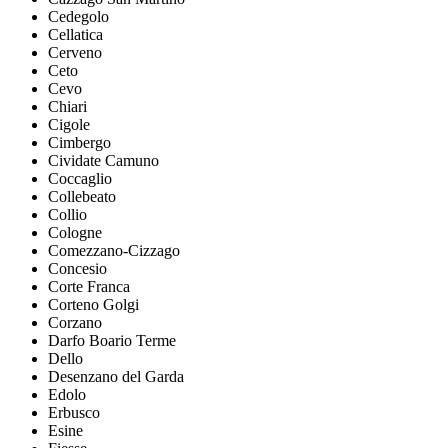
Cedegolo
Cellatica
Cerveno
Ceto
Cevo
Chiari
Cigole
Cimbergo
Cividate Camuno
Coccaglio
Collebeato
Collio
Cologne
Comezzano-Cizzago
Concesio
Corte Franca
Corteno Golgi
Corzano
Darfo Boario Terme
Dello
Desenzano del Garda
Edolo
Erbusco
Esine