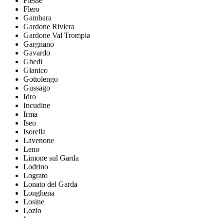
Fiesse
Flero
Gambara
Gardone Riviera
Gardone Val Trompia
Gargnano
Gavardo
Ghedi
Gianico
Gottolengo
Gussago
Idro
Incudine
Irma
Iseo
Isorella
Lavenone
Leno
Limone sul Garda
Lodrino
Lograto
Lonato del Garda
Longhena
Losine
Lozio