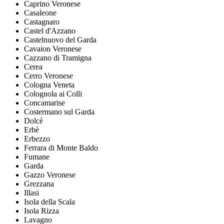
Caprino Veronese
Casaleone
Castagnaro
Castel d'Azzano
Castelnuovo del Garda
Cavaion Veronese
Cazzano di Tramigna
Cerea
Cerro Veronese
Cologna Veneta
Colognola ai Colli
Concamarise
Costermano sul Garda
Dolcè
Erbè
Erbezzo
Ferrara di Monte Baldo
Fumane
Garda
Gazzo Veronese
Grezzana
Illasi
Isola della Scala
Isola Rizza
Lavagno