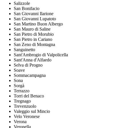
Salizzole
San Bonifacio
San Giovanni Ilarione
San Giovanni Lupatoto
San Martino Buon Albergo
San Mauro di Saline
San Pietro di Morubio
San Pietro in Cariano
San Zeno di Montagna
Sanguinetto
Sant'Ambrogio di Valpolicella
Sant'Anna d'Alfaedo
Selva di Progno
Soave
Sommacampagna
Sona
Sorgà
Terrazzo
Torri del Benaco
Tregnago
Trevenzuolo
Valeggio sul Mincio
Velo Veronese
Verona
Veronella