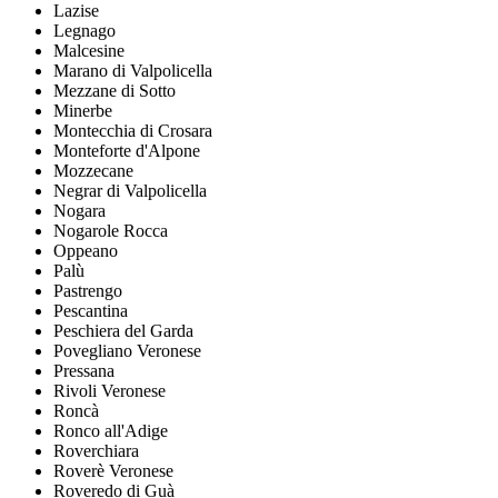
Lazise
Legnago
Malcesine
Marano di Valpolicella
Mezzane di Sotto
Minerbe
Montecchia di Crosara
Monteforte d'Alpone
Mozzecane
Negrar di Valpolicella
Nogara
Nogarole Rocca
Oppeano
Palù
Pastrengo
Pescantina
Peschiera del Garda
Povegliano Veronese
Pressana
Rivoli Veronese
Roncà
Ronco all'Adige
Roverchiara
Roverè Veronese
Roveredo di Guà