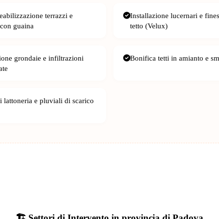
abilizzazione terrazzi e
Installazione lucernari e fine
 con guaina
tetto (Velux)
one grondaie e infiltrazioni
Bonifica tetti in amianto e s
ate
 lattoneria e pluviali di scarico
🏗️ Settori di Intervento in provincia di Padova