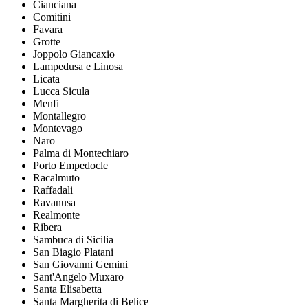
Cianciana
Comitini
Favara
Grotte
Joppolo Giancaxio
Lampedusa e Linosa
Licata
Lucca Sicula
Menfi
Montallegro
Montevago
Naro
Palma di Montechiaro
Porto Empedocle
Racalmuto
Raffadali
Ravanusa
Realmonte
Ribera
Sambuca di Sicilia
San Biagio Platani
San Giovanni Gemini
Sant'Angelo Muxaro
Santa Elisabetta
Santa Margherita di Belice