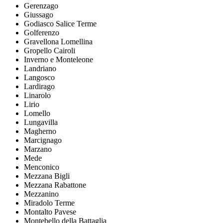
Gerenzago
Giussago
Godiasco Salice Terme
Golferenzo
Gravellona Lomellina
Gropello Cairoli
Inverno e Monteleone
Landriano
Langosco
Lardirago
Linarolo
Lirio
Lomello
Lungavilla
Magherno
Marcignago
Marzano
Mede
Menconico
Mezzana Bigli
Mezzana Rabattone
Mezzanino
Miradolo Terme
Montalto Pavese
Montebello della Battaglia