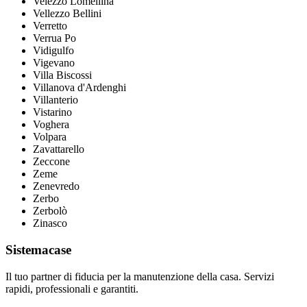
Velezzo Lomellina
Vellezzo Bellini
Verretto
Verrua Po
Vidigulfo
Vigevano
Villa Biscossi
Villanova d'Ardenghi
Villanterio
Vistarino
Voghera
Volpara
Zavattarello
Zeccone
Zeme
Zenevredo
Zerbo
Zerbolò
Zinasco
Sistemacase
Il tuo partner di fiducia per la manutenzione della casa. Servizi
rapidi, professionali e garantiti.