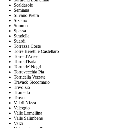
Scaldasole
Semiana
Silvano Pietra
Siziano
Sommo
Spessa
Stradella
Suardi
Torrazza Coste
Torre Beretti e Castellaro
Torre d'Arese
Torre d'Isola
Torre de' Negri
Torrevecchia Pia
Torricella Verzate
Travacò Siccomario
Trivolzio
Tromello
Trovo
Val di Nizza
Valeggio
Valle Lomellina
Valle Salimbene
Varzi