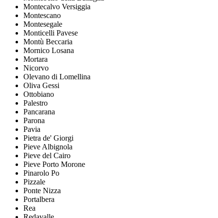
Montecalvo Versiggia
Montescano
Montesegale
Monticelli Pavese
Montù Beccaria
Mornico Losana
Mortara
Nicorvo
Olevano di Lomellina
Oliva Gessi
Ottobiano
Palestro
Pancarana
Parona
Pavia
Pietra de' Giorgi
Pieve Albignola
Pieve del Cairo
Pieve Porto Morone
Pinarolo Po
Pizzale
Ponte Nizza
Portalbera
Rea
Redavalle