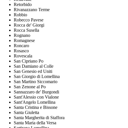
Retorbido
Rivanazzano Terme
Robbio
Robecco Pavese
Rocca de' Giorgi
Rocca Susella
Rognano
Romagnese
Roncaro
Rosasco
Rovescala
San Cipriano Po
San Damiano al Colle
San Genesio ed Uniti
San Giorgio di Lomellina
San Martino Siccomario
San Zenone al Po
Sannazzaro de' Burgondi
Sant'Alessio con Vialone
Sant'Angelo Lomellina
Santa Cristina e Bissone
Santa Giuletta
Santa Margherita di Staffora
Santa Maria della Versa
Sartirana Lomellina