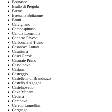
Bosnasco
Brallo di Pregola
Breme
Bressana Bottarone
Broni
Calvignano
Campospinoso
Candia Lomellina
Canneto Pavese
Carbonara al Ticino
Casanova Lonati
Casatisma
Casei Gerola
Casorate Primo
Cassolnovo
Castana
Casteggio
Castelletto di Branduzzo
Castello d'Agogna
Castelnovetto
Cava Manara
Cecima
Ceranova
Ceretto Lomellina
Cergnago