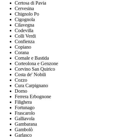
Certosa di Pavia
Cervesina
Chignolo Po
Cigognola
Cilavegna
Codevilla
Colli Verdi
Confienza
Copiano
Corana
Cornale e Bastida
Corteolona e Genzone
Corvino San Quirico
Costa de' Nobili
Cozzo
Cura Carpignano
Dorno
Ferrera Erbognone
Filighera
Fortunago
Frascarolo
Galliavola
Gambarana
Gambolò
Garlasco