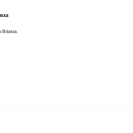
anza
a Brianza.