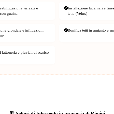
abilizzazione terrazzi e
Installazione lucernari e fine
 con guaina
tetto (Velux)
one grondaie e infiltrazioni
Bonifica tetti in amianto e s
ate
 lattoneria e pluviali di scarico
🏗️ Settori di Intervento in provincia di Rimini