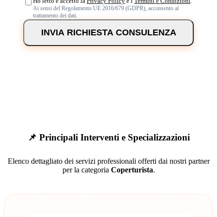
Ho letto e accetto la
Privacy Policy
e i
Termini e Condizioni
.
Ai sensi del Regolamento UE 2016/679 (GDPR), acconsento al
trattamento dei dati.
INVIA RICHIESTA CONSULENZA
📌 Principali Interventi e Specializzazioni
Elenco dettagliato dei servizi professionali offerti dai nostri partner
per la categoria
Coperturista
.