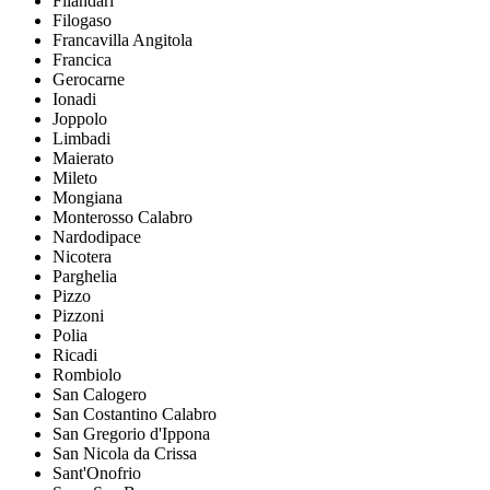
Filandari
Filogaso
Francavilla Angitola
Francica
Gerocarne
Ionadi
Joppolo
Limbadi
Maierato
Mileto
Mongiana
Monterosso Calabro
Nardodipace
Nicotera
Parghelia
Pizzo
Pizzoni
Polia
Ricadi
Rombiolo
San Calogero
San Costantino Calabro
San Gregorio d'Ippona
San Nicola da Crissa
Sant'Onofrio