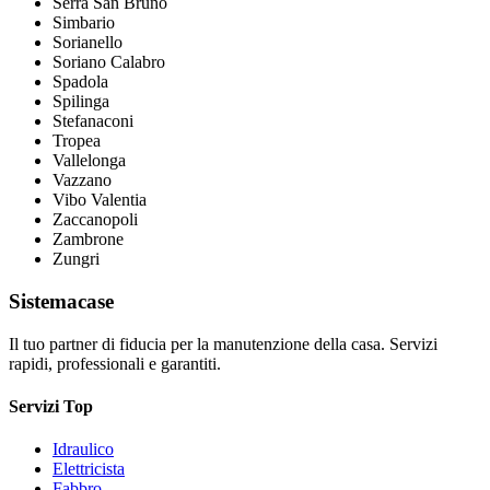
Serra San Bruno
Simbario
Sorianello
Soriano Calabro
Spadola
Spilinga
Stefanaconi
Tropea
Vallelonga
Vazzano
Vibo Valentia
Zaccanopoli
Zambrone
Zungri
Sistemacase
Il tuo partner di fiducia per la manutenzione della casa. Servizi
rapidi, professionali e garantiti.
Servizi Top
Idraulico
Elettricista
Fabbro