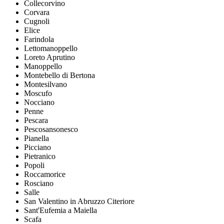
Collecorvino
Corvara
Cugnoli
Elice
Farindola
Lettomanoppello
Loreto Aprutino
Manoppello
Montebello di Bertona
Montesilvano
Moscufo
Nocciano
Penne
Pescara
Pescosansonesco
Pianella
Picciano
Pietranico
Popoli
Roccamorice
Rosciano
Salle
San Valentino in Abruzzo Citeriore
Sant'Eufemia a Maiella
Scafa