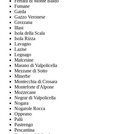
Ferrara di Monte Baldo
Fumane
Garda
Gazzo Veronese
Grezzana
Illasi
Isola della Scala
Isola Rizza
Lavagno
Lazise
Legnago
Malcesine
Marano di Valpolicella
Mezzane di Sotto
Minerbe
Montecchia di Crosara
Monteforte d'Alpone
Mozzecane
Negrar di Valpolicella
Nogara
Nogarole Rocca
Oppeano
Palù
Pastrengo
Pescantina