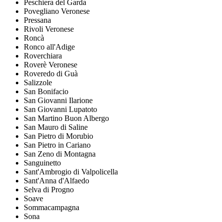
Peschiera del Garda
Povegliano Veronese
Pressana
Rivoli Veronese
Roncà
Ronco all'Adige
Roverchiara
Roverè Veronese
Roveredo di Guà
Salizzole
San Bonifacio
San Giovanni Ilarione
San Giovanni Lupatoto
San Martino Buon Albergo
San Mauro di Saline
San Pietro di Morubio
San Pietro in Cariano
San Zeno di Montagna
Sanguinetto
Sant'Ambrogio di Valpolicella
Sant'Anna d'Alfaedo
Selva di Progno
Soave
Sommacampagna
Sona