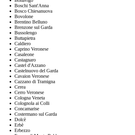
Bonavigo
Boschi Sant'Anna
Bosco Chiesanuova
Bovolone
Brentino Belluno
Brenzone sul Garda
Bussolengo
Buttapietra
Caldiero
Caprino Veronese
Casaleone
Castagnaro
Castel d'Azzano
Castelnuovo del Garda
Cavaion Veronese
Cazzano di Tramigna
Cerea
Cerro Veronese
Cologna Veneta
Colognola ai Colli
Concamarise
Costermano sul Garda
Dolcè
Erbè
Erbezzo