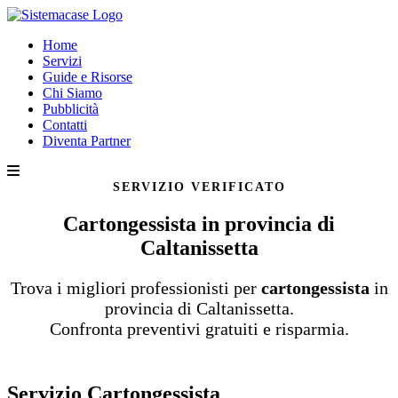
Home
Servizi
Guide e Risorse
Chi Siamo
Pubblicità
Contatti
Diventa Partner
SERVIZIO VERIFICATO
Cartongessista in provincia di
Caltanissetta
Trova i migliori professionisti per
cartongessista
in
provincia di Caltanissetta.
Confronta preventivi gratuiti e risparmia.
Servizio Cartongessista