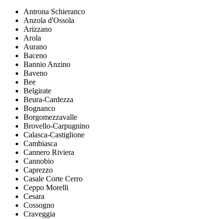
Antrona Schieranco
Anzola d'Ossola
Arizzano
Arola
Aurano
Baceno
Bannio Anzino
Baveno
Bee
Belgirate
Beura-Cardezza
Bognanco
Borgomezzavalle
Brovello-Carpugnino
Calasca-Castiglione
Cambiasca
Cannero Riviera
Cannobio
Caprezzo
Casale Corte Cerro
Ceppo Morelli
Cesara
Cossogno
Craveggia