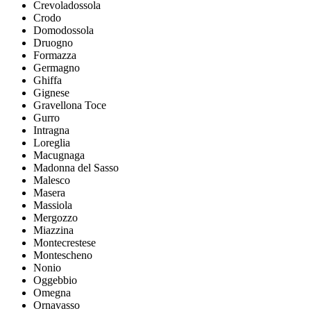
Crevoladossola
Crodo
Domodossola
Druogno
Formazza
Germagno
Ghiffa
Gignese
Gravellona Toce
Gurro
Intragna
Loreglia
Macugnaga
Madonna del Sasso
Malesco
Masera
Massiola
Mergozzo
Miazzina
Montecrestese
Montescheno
Nonio
Oggebbio
Omegna
Ornavasso