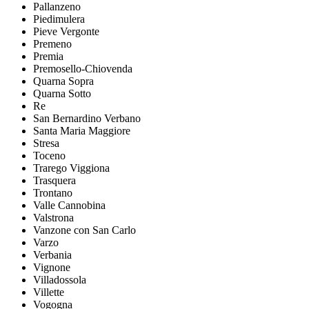
Pallanzeno
Piedimulera
Pieve Vergonte
Premeno
Premia
Premosello-Chiovenda
Quarna Sopra
Quarna Sotto
Re
San Bernardino Verbano
Santa Maria Maggiore
Stresa
Toceno
Trarego Viggiona
Trasquera
Trontano
Valle Cannobina
Valstrona
Vanzone con San Carlo
Varzo
Verbania
Vignone
Villadossola
Villette
Vogogna