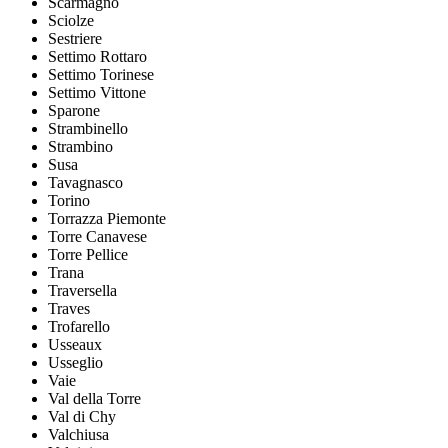
Scarmagno
Sciolze
Sestriere
Settimo Rottaro
Settimo Torinese
Settimo Vittone
Sparone
Strambinello
Strambino
Susa
Tavagnasco
Torino
Torrazza Piemonte
Torre Canavese
Torre Pellice
Trana
Traversella
Traves
Trofarello
Usseaux
Usseglio
Vaie
Val della Torre
Val di Chy
Valchiusa