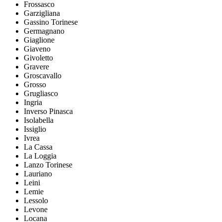
Frossasco
Garzigliana
Gassino Torinese
Germagnano
Giaglione
Giaveno
Givoletto
Gravere
Groscavallo
Grosso
Grugliasco
Ingria
Inverso Pinasca
Isolabella
Issiglio
Ivrea
La Cassa
La Loggia
Lanzo Torinese
Lauriano
Leini
Lemie
Lessolo
Levone
Locana