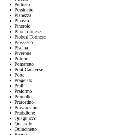
Pertusio
Pessinetto
Pianezza
Pinasca
Pinerolo
Pino Torinese
Piobesi Torinese
Piossasco
Piscina
Piverone
Poirino
Pomaretto
Pont-Canavese
Porte
Pragelato
Prali
Pralormo
Pramollo
Prarostino
Prascorsano
Pratiglione
Quagliuzzo
Quassolo
Quincinetto
Reano