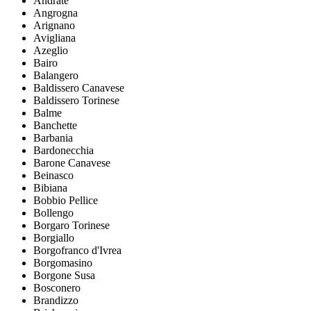
Andrate
Angrogna
Arignano
Avigliana
Azeglio
Bairo
Balangero
Baldissero Canavese
Baldissero Torinese
Balme
Banchette
Barbania
Bardonecchia
Barone Canavese
Beinasco
Bibiana
Bobbio Pellice
Bollengo
Borgaro Torinese
Borgiallo
Borgofranco d'Ivrea
Borgomasino
Borgone Susa
Bosconero
Brandizzo