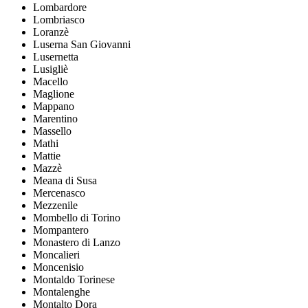
Lombardore
Lombriasco
Loranzè
Luserna San Giovanni
Lusernetta
Lusigliè
Macello
Maglione
Mappano
Marentino
Massello
Mathi
Mattie
Mazzè
Meana di Susa
Mercenasco
Mezzenile
Mombello di Torino
Mompantero
Monastero di Lanzo
Moncalieri
Moncenisio
Montaldo Torinese
Montalenghe
Montalto Dora