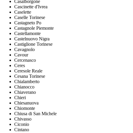
Casalborgone
Cascinette d'Ivrea
Caselette
Caselle Torinese
Castagneto Po
Castagnole Piemonte
Castellamonte
Castelnuovo Nigra
Castiglione Torinese
Cavagnolo
Cavour
Cercenasco
Ceres
Ceresole Reale
Cesana Torinese
Chialamberto
Chianocco
Chiaverano
Chieri
Chiesanuova
Chiomonte
Chiusa di San Michele
Chivasso
Ciconio
Cintano