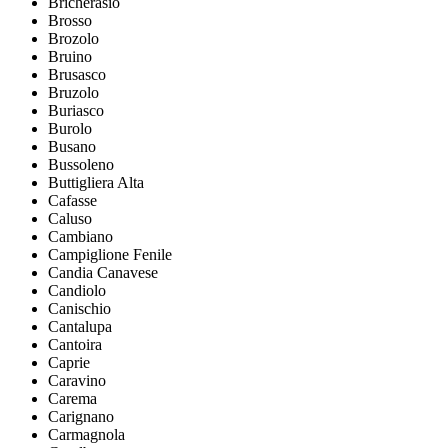
Bricherasio
Brosso
Brozolo
Bruino
Brusasco
Bruzolo
Buriasco
Burolo
Busano
Bussoleno
Buttigliera Alta
Cafasse
Caluso
Cambiano
Campiglione Fenile
Candia Canavese
Candiolo
Canischio
Cantalupa
Cantoira
Caprie
Caravino
Carema
Carignano
Carmagnola