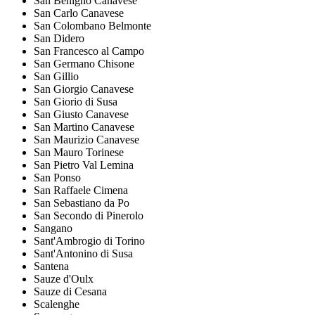
San Benigno Canavese
San Carlo Canavese
San Colombano Belmonte
San Didero
San Francesco al Campo
San Germano Chisone
San Gillio
San Giorgio Canavese
San Giorio di Susa
San Giusto Canavese
San Martino Canavese
San Maurizio Canavese
San Mauro Torinese
San Pietro Val Lemina
San Ponso
San Raffaele Cimena
San Sebastiano da Po
San Secondo di Pinerolo
Sangano
Sant'Ambrogio di Torino
Sant'Antonino di Susa
Santena
Sauze d'Oulx
Sauze di Cesana
Scalenghe