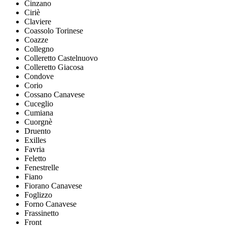
Cinzano
Ciriè
Claviere
Coassolo Torinese
Coazze
Collegno
Colleretto Castelnuovo
Colleretto Giacosa
Condove
Corio
Cossano Canavese
Cuceglio
Cumiana
Cuorgnè
Druento
Exilles
Favria
Feletto
Fenestrelle
Fiano
Fiorano Canavese
Foglizzo
Forno Canavese
Frassinetto
Front