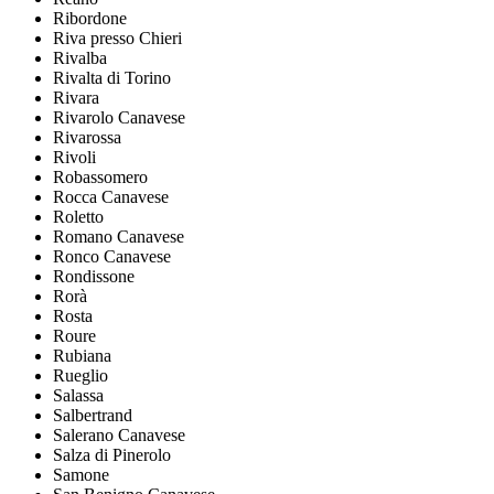
Ribordone
Riva presso Chieri
Rivalba
Rivalta di Torino
Rivara
Rivarolo Canavese
Rivarossa
Rivoli
Robassomero
Rocca Canavese
Roletto
Romano Canavese
Ronco Canavese
Rondissone
Rorà
Rosta
Roure
Rubiana
Rueglio
Salassa
Salbertrand
Salerano Canavese
Salza di Pinerolo
Samone