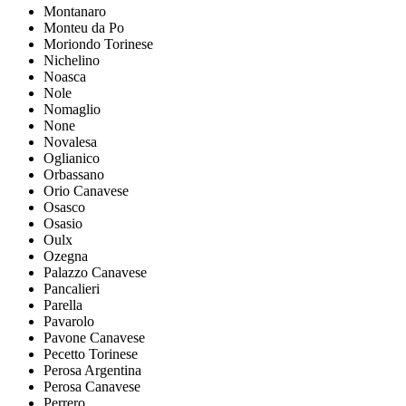
Montanaro
Monteu da Po
Moriondo Torinese
Nichelino
Noasca
Nole
Nomaglio
None
Novalesa
Oglianico
Orbassano
Orio Canavese
Osasco
Osasio
Oulx
Ozegna
Palazzo Canavese
Pancalieri
Parella
Pavarolo
Pavone Canavese
Pecetto Torinese
Perosa Argentina
Perosa Canavese
Perrero