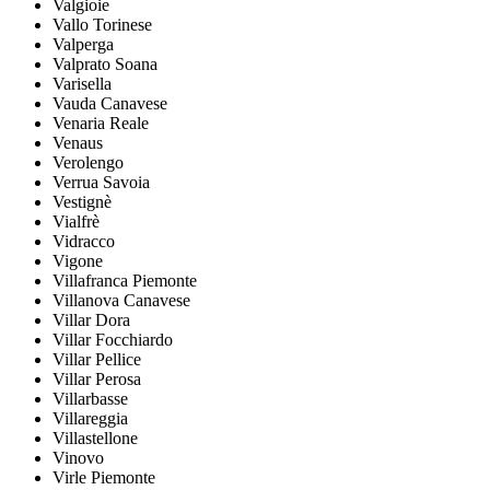
Valgioie
Vallo Torinese
Valperga
Valprato Soana
Varisella
Vauda Canavese
Venaria Reale
Venaus
Verolengo
Verrua Savoia
Vestignè
Vialfrè
Vidracco
Vigone
Villafranca Piemonte
Villanova Canavese
Villar Dora
Villar Focchiardo
Villar Pellice
Villar Perosa
Villarbasse
Villareggia
Villastellone
Vinovo
Virle Piemonte