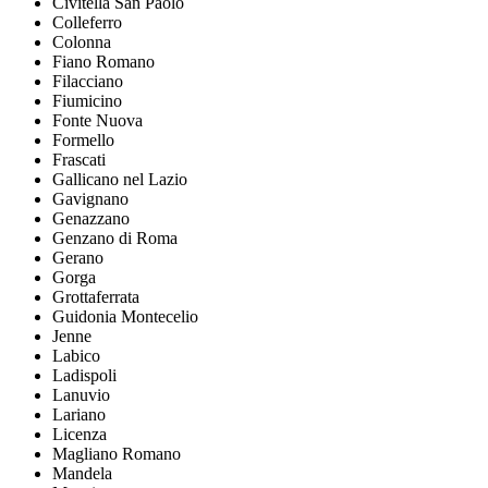
Civitella San Paolo
Colleferro
Colonna
Fiano Romano
Filacciano
Fiumicino
Fonte Nuova
Formello
Frascati
Gallicano nel Lazio
Gavignano
Genazzano
Genzano di Roma
Gerano
Gorga
Grottaferrata
Guidonia Montecelio
Jenne
Labico
Ladispoli
Lanuvio
Lariano
Licenza
Magliano Romano
Mandela