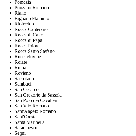
Pomezia
Ponzano Romano
Riano
Rignano Flaminio
Riofreddo
Rocca Canterano
Rocca di Cave
Rocca di Papa
Rocca Priora
Rocca Santo Stefano
Roccagiovine
Roiate
Roma
Roviano
Sacrofano
Sambuci
San Cesareo
San Gregorio da Sassola
San Polo dei Cavalieri
San Vito Romano
Sant'Angelo Romano
Sant'Oreste
Santa Marinella
Saracinesco
Segni