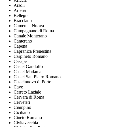
Ariccia
Arsoli
Artena
Bellegra
Bracciano
Camerata Nuova
Campagnano di Roma
Canale Monterano
Canterano
Capena
Capranica Prenestina
Carpineto Romano
Casape
Castel Gandolfo
Castel Madama
Castel San Pietro Romano
Castelnuovo di Porto
Cave
Cerreto Laziale
Cervara di Roma
Cerveteri
Ciampino
Ciciliano
Cineto Romano
Civitavecchia