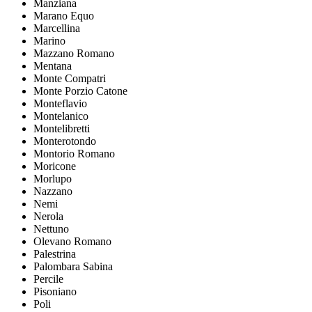
Manziana
Marano Equo
Marcellina
Marino
Mazzano Romano
Mentana
Monte Compatri
Monte Porzio Catone
Monteflavio
Montelanico
Montelibretti
Monterotondo
Montorio Romano
Moricone
Morlupo
Nazzano
Nemi
Nerola
Nettuno
Olevano Romano
Palestrina
Palombara Sabina
Percile
Pisoniano
Poli