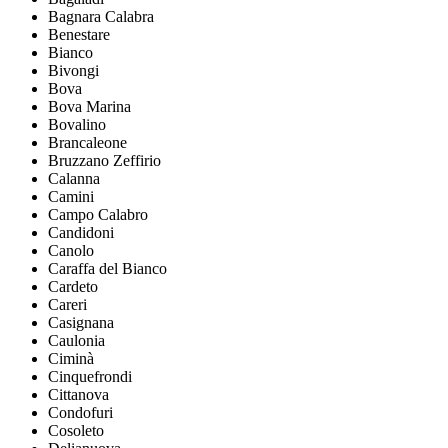
Bagnara Calabra
Benestare
Bianco
Bivongi
Bova
Bova Marina
Bovalino
Brancaleone
Bruzzano Zeffirio
Calanna
Camini
Campo Calabro
Candidoni
Canolo
Caraffa del Bianco
Cardeto
Careri
Casignana
Caulonia
Ciminà
Cinquefrondi
Cittanova
Condofuri
Cosoleto