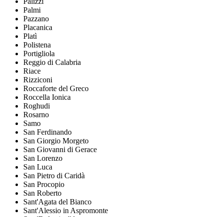
Palizzi
Palmi
Pazzano
Placanica
Platì
Polistena
Portigliola
Reggio di Calabria
Riace
Rizziconi
Roccaforte del Greco
Roccella Ionica
Roghudi
Rosarno
Samo
San Ferdinando
San Giorgio Morgeto
San Giovanni di Gerace
San Lorenzo
San Luca
San Pietro di Caridà
San Procopio
San Roberto
Sant'Agata del Bianco
Sant'Alessio in Aspromonte