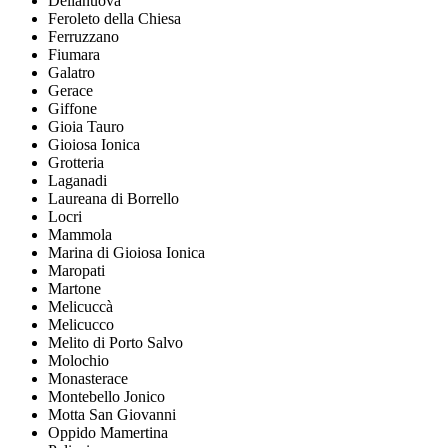
Delianuova
Feroleto della Chiesa
Ferruzzano
Fiumara
Galatro
Gerace
Giffone
Gioia Tauro
Gioiosa Ionica
Grotteria
Laganadi
Laureana di Borrello
Locri
Mammola
Marina di Gioiosa Ionica
Maropati
Martone
Melicuccà
Melicucco
Melito di Porto Salvo
Molochio
Monasterace
Montebello Jonico
Motta San Giovanni
Oppido Mamertina