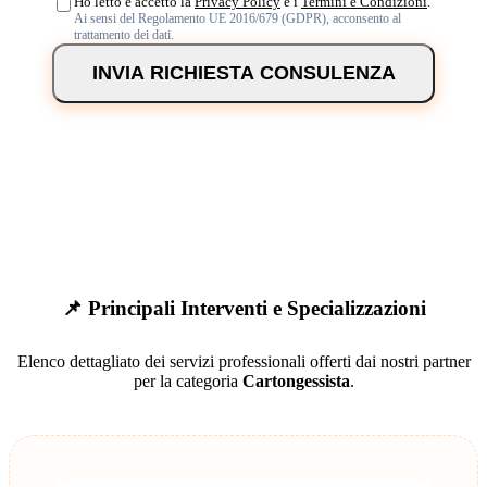
Ho letto e accetto la
Privacy Policy
e i
Termini e Condizioni
.
Ai sensi del Regolamento UE 2016/679 (GDPR), acconsento al
trattamento dei dati.
INVIA RICHIESTA CONSULENZA
📌 Principali Interventi e Specializzazioni
Elenco dettagliato dei servizi professionali offerti dai nostri partner
per la categoria
Cartongessista
.