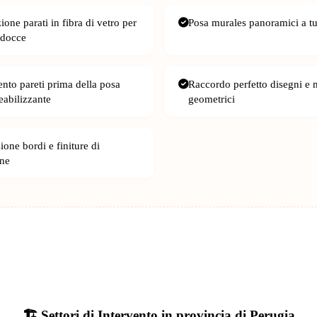
zione parati in fibra di vetro per
Posa murales panoramici a tu
 docce
ento pareti prima della posa
Raccordo perfetto disegni e 
abilizzante
geometrici
one bordi e finiture di
one
🏗️ Settori di Intervento in provincia di Perugia