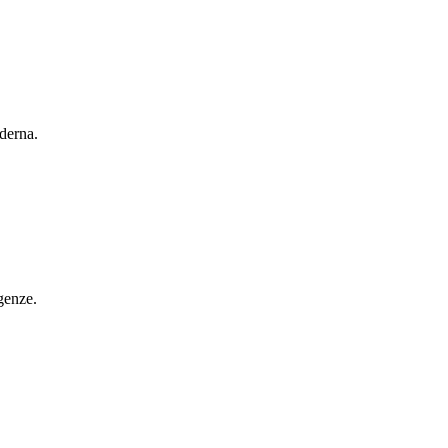
derna.
rgenze.