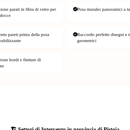
zione parati in fibra di vetro per
Posa murales panoramici a tu
 docce
ento pareti prima della posa
Raccordo perfetto disegni e 
abilizzante
geometrici
one bordi e finiture di
one
🏗️ Settori di Intervento in provincia di Pistoia