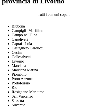
provincia di Livorno
Tutti i comuni coperti:
Bibbona
Campiglia Marittima
Campo nell'Elba
Capoliveri
Capraia Isola
Castagneto Carducci
Cecina
Collesalvetti
Livorno
Marciana
Marciana Marina
Piombino
Porto Azzurro
Portoferraio
Rio
Rosignano Marittimo
San Vincenzo
Sassetta
Suvereto