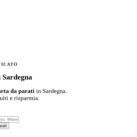
FICATO
n Sardegna
arta da parati
in Sardegna.
uiti e risparmia.
parati