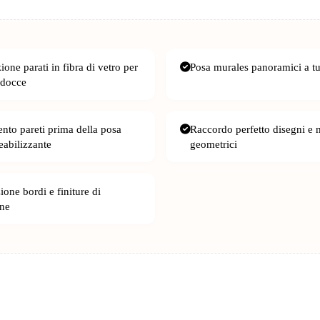
zione parati in fibra di vetro per
Posa murales panoramici a tu
 docce
ento pareti prima della posa
Raccordo perfetto disegni e 
abilizzante
geometrici
one bordi e finiture di
one