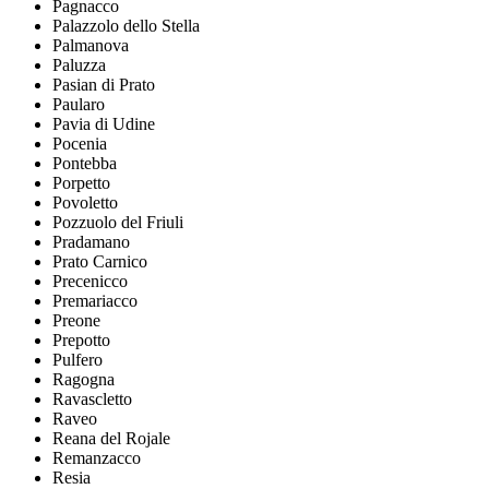
Pagnacco
Palazzolo dello Stella
Palmanova
Paluzza
Pasian di Prato
Paularo
Pavia di Udine
Pocenia
Pontebba
Porpetto
Povoletto
Pozzuolo del Friuli
Pradamano
Prato Carnico
Precenicco
Premariacco
Preone
Prepotto
Pulfero
Ragogna
Ravascletto
Raveo
Reana del Rojale
Remanzacco
Resia