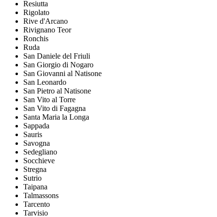
Resiutta
Rigolato
Rive d'Arcano
Rivignano Teor
Ronchis
Ruda
San Daniele del Friuli
San Giorgio di Nogaro
San Giovanni al Natisone
San Leonardo
San Pietro al Natisone
San Vito al Torre
San Vito di Fagagna
Santa Maria la Longa
Sappada
Sauris
Savogna
Sedegliano
Socchieve
Stregna
Sutrio
Taipana
Talmassons
Tarcento
Tarvisio