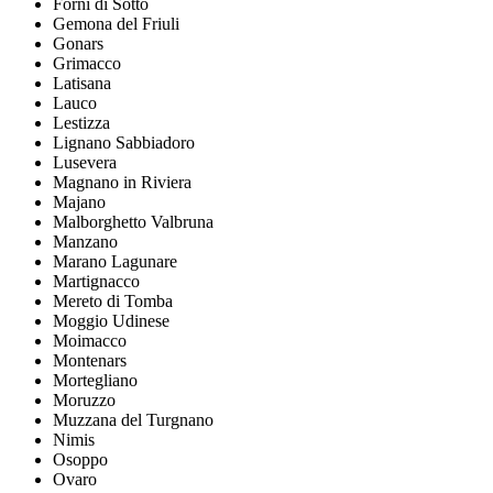
Forni di Sotto
Gemona del Friuli
Gonars
Grimacco
Latisana
Lauco
Lestizza
Lignano Sabbiadoro
Lusevera
Magnano in Riviera
Majano
Malborghetto Valbruna
Manzano
Marano Lagunare
Martignacco
Mereto di Tomba
Moggio Udinese
Moimacco
Montenars
Mortegliano
Moruzzo
Muzzana del Turgnano
Nimis
Osoppo
Ovaro