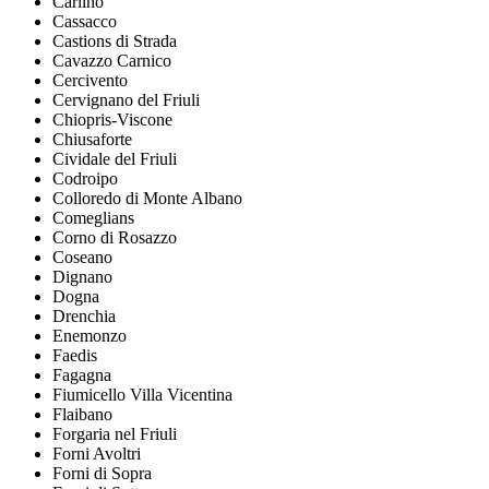
Carlino
Cassacco
Castions di Strada
Cavazzo Carnico
Cercivento
Cervignano del Friuli
Chiopris-Viscone
Chiusaforte
Cividale del Friuli
Codroipo
Colloredo di Monte Albano
Comeglians
Corno di Rosazzo
Coseano
Dignano
Dogna
Drenchia
Enemonzo
Faedis
Fagagna
Fiumicello Villa Vicentina
Flaibano
Forgaria nel Friuli
Forni Avoltri
Forni di Sopra