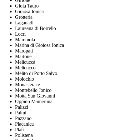
Giffone
Gioia Tauro
Gioiosa Ionica
Grotteria
Laganadi
Laureana di Borrello
Locri
Mammola
Marina di Gioiosa Ionica
Maropati
Martone
Melicuccà
Melicucco
Melito di Porto Salvo
Molochio
Monasterace
Montebello Jonico
Motta San Giovanni
Oppido Mamertina
Palizzi
Palmi
Pazzano
Placanica
Platì
Polistena