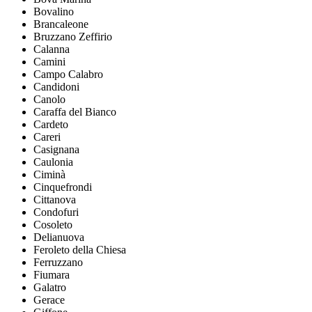
Bovalino
Brancaleone
Bruzzano Zeffirio
Calanna
Camini
Campo Calabro
Candidoni
Canolo
Caraffa del Bianco
Cardeto
Careri
Casignana
Caulonia
Ciminà
Cinquefrondi
Cittanova
Condofuri
Cosoleto
Delianuova
Feroleto della Chiesa
Ferruzzano
Fiumara
Galatro
Gerace