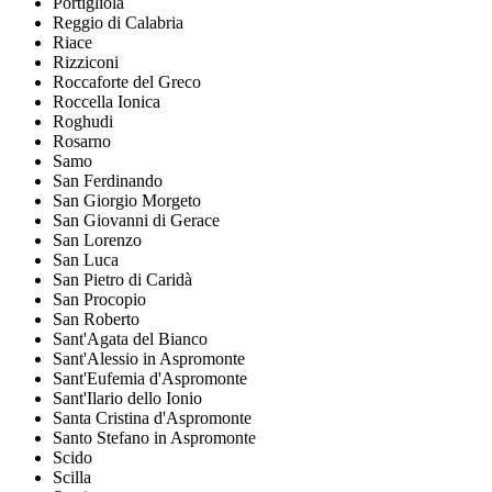
Portigliola
Reggio di Calabria
Riace
Rizziconi
Roccaforte del Greco
Roccella Ionica
Roghudi
Rosarno
Samo
San Ferdinando
San Giorgio Morgeto
San Giovanni di Gerace
San Lorenzo
San Luca
San Pietro di Caridà
San Procopio
San Roberto
Sant'Agata del Bianco
Sant'Alessio in Aspromonte
Sant'Eufemia d'Aspromonte
Sant'Ilario dello Ionio
Santa Cristina d'Aspromonte
Santo Stefano in Aspromonte
Scido
Scilla