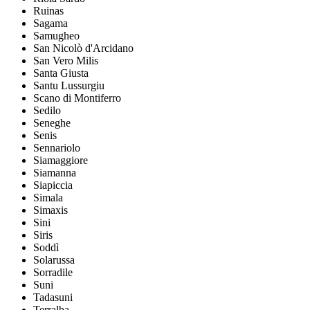
Ruinas
Sagama
Samugheo
San Nicolò d'Arcidano
San Vero Milis
Santa Giusta
Santu Lussurgiu
Scano di Montiferro
Sedilo
Seneghe
Senis
Sennariolo
Siamaggiore
Siamanna
Siapiccia
Simala
Simaxis
Sini
Siris
Soddì
Solarussa
Sorradile
Suni
Tadasuni
Terralba