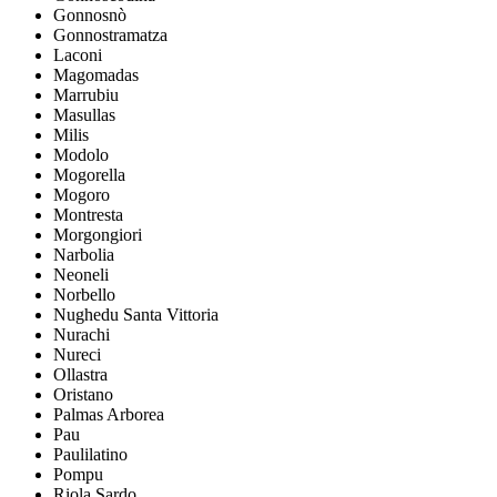
Gonnosnò
Gonnostramatza
Laconi
Magomadas
Marrubiu
Masullas
Milis
Modolo
Mogorella
Mogoro
Montresta
Morgongiori
Narbolia
Neoneli
Norbello
Nughedu Santa Vittoria
Nurachi
Nureci
Ollastra
Oristano
Palmas Arborea
Pau
Paulilatino
Pompu
Riola Sardo