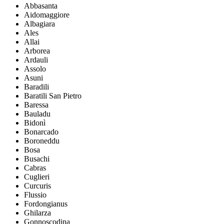
Abbasanta
Aidomaggiore
Albagiara
Ales
Allai
Arborea
Ardauli
Assolo
Asuni
Baradili
Baratili San Pietro
Baressa
Bauladu
Bidonì
Bonarcado
Boroneddu
Bosa
Busachi
Cabras
Cuglieri
Curcuris
Flussio
Fordongianus
Ghilarza
Gonnoscodina