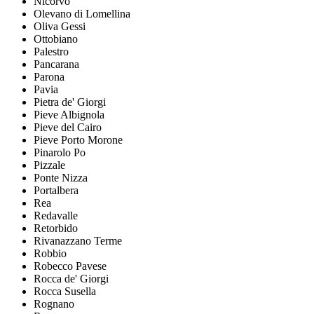
Nicorvo
Olevano di Lomellina
Oliva Gessi
Ottobiano
Palestro
Pancarana
Parona
Pavia
Pietra de' Giorgi
Pieve Albignola
Pieve del Cairo
Pieve Porto Morone
Pinarolo Po
Pizzale
Ponte Nizza
Portalbera
Rea
Redavalle
Retorbido
Rivanazzano Terme
Robbio
Robecco Pavese
Rocca de' Giorgi
Rocca Susella
Rognano