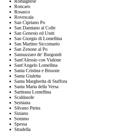
Romagnese
Roncaro
Rosasco
Rovescala
San Cipriano Po
San Damiano al Colle
San Genesio ed Uniti
San Giorgio di Lomellina
San Martino Siccomario
San Zenone al Po
Sannazzaro de' Burgondi
Sant'Alessio con Vialone
Sant'Angelo Lomellina
Santa Cristina e Bissone
Santa Giuletta
Santa Margherita di Staffora
Santa Maria della Versa
Sartirana Lomellina
Scaldasole
Semiana
Silvano Pietra
Siziano
Sommo
Spessa
Stradella