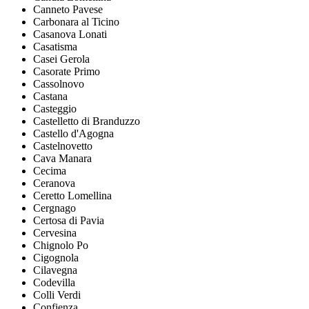
Canneto Pavese
Carbonara al Ticino
Casanova Lonati
Casatisma
Casei Gerola
Casorate Primo
Cassolnovo
Castana
Casteggio
Castelletto di Branduzzo
Castello d'Agogna
Castelnovetto
Cava Manara
Cecima
Ceranova
Ceretto Lomellina
Cergnago
Certosa di Pavia
Cervesina
Chignolo Po
Cigognola
Cilavegna
Codevilla
Colli Verdi
Confienza