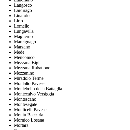
Langosco
Lardirago
Linarolo
Lirio
Lomello
Lungavilla
Magherno
Marcignago
Marzano
Mede
Menconico
Mezzana Bigli
Mezzana Rabattone
Mezzanino
Miradolo Terme
Montalto Pavese
Montebello della Battaglia
Montecalvo Versiggia
Montescano
Montesegale
Monticelli Pavese
Montù Beccaria
Mornico Losana
Mortara