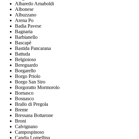
Albaredo Arnaboldi
Albonese
Albuzzano
Arena Po
Badia Pavese
Bagnaria
Barbianello
Bascapè
Bastida Pancarana
Battuda
Belgioioso
Bereguardo
Borgarello
Borgo Priolo
Borgo San Siro
Borgoratto Mormorolo
Bornasco
Bosnasco
Brallo di Pregola
Breme
Bressana Bottarone
Broni
Calvignano
Campospinoso
Candia Lomellina