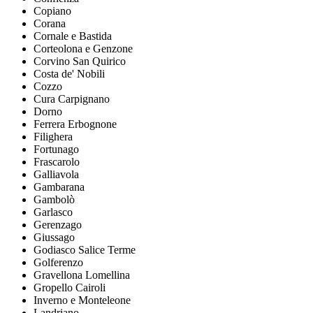
Copiano
Corana
Cornale e Bastida
Corteolona e Genzone
Corvino San Quirico
Costa de' Nobili
Cozzo
Cura Carpignano
Dorno
Ferrera Erbognone
Filighera
Fortunago
Frascarolo
Galliavola
Gambarana
Gambolò
Garlasco
Gerenzago
Giussago
Godiasco Salice Terme
Golferenzo
Gravellona Lomellina
Gropello Cairoli
Inverno e Monteleone
Landriano