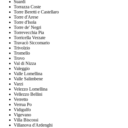
Suardi
Torrazza Coste
Torre Beretti e Castellaro
Torre d'Arese
Torre d'Isola
Torre de' Negri
Torrevecchia Pia
Torricella Verzate
Travacò Siccomario
Trivolzio
Tromello
Trovo
Val di Nizza
Valeggio
Valle Lomellina
Valle Salimbene
Varzi
Velezzo Lomellina
Vellezzo Bellini
Verretto
Verrua Po
Vidigulfo
Vigevano
Villa Biscossi
Villanova d'Ardenghi