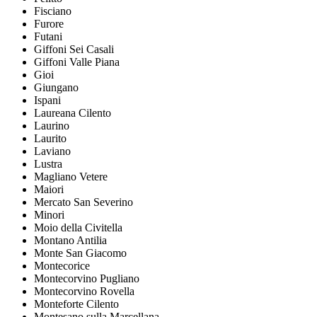
Fisciano
Furore
Futani
Giffoni Sei Casali
Giffoni Valle Piana
Gioi
Giungano
Ispani
Laureana Cilento
Laurino
Laurito
Laviano
Lustra
Magliano Vetere
Maiori
Mercato San Severino
Minori
Moio della Civitella
Montano Antilia
Monte San Giacomo
Montecorice
Montecorvino Pugliano
Montecorvino Rovella
Monteforte Cilento
Montesano sulla Marcellana