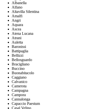
Albanella
Alfano
Altavilla Silentina
Amalfi
Angri
Aquara
Ascea
Atena Lucana
Atrani
Auletta
Baronissi
Battipaglia
Bellizzi
Bellosguardo
Bracigliano
Buccino
Buonabitacolo
Caggiano
Calvanico
Camerota
Campagna
Campora
Cannalonga
Capaccio Paestum
Casal Velino