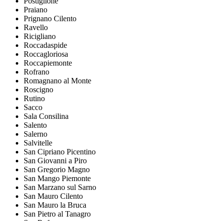
Postiglione
Praiano
Prignano Cilento
Ravello
Ricigliano
Roccadaspide
Roccagloriosa
Roccapiemonte
Rofrano
Romagnano al Monte
Roscigno
Rutino
Sacco
Sala Consilina
Salento
Salerno
Salvitelle
San Cipriano Picentino
San Giovanni a Piro
San Gregorio Magno
San Mango Piemonte
San Marzano sul Sarno
San Mauro Cilento
San Mauro la Bruca
San Pietro al Tanagro