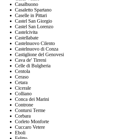
Casalbuono
Casaletto Spartano
Caselle in Pittari
Castel San Giorgio
Castel San Lorenzo
Castelcivita
Castellabate
Castelnuovo Cilento
Castelnuovo di Conza
Castiglione del Genovesi
Cava de' Tirreni
Celle di Bulgheria
Centola
Ceraso
Cetara
Cicerale
Colliano
Conca dei Marini
Controne
Contursi Terme
Corbara
Corleto Monforte
Cuccaro Vetere
Eboli
Felitto