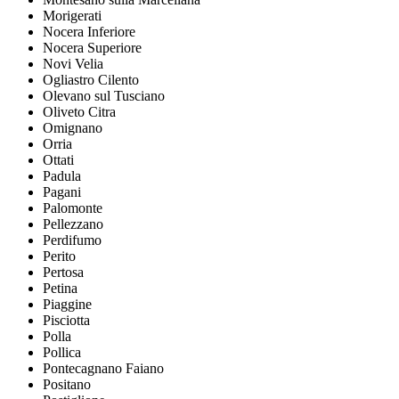
Morigerati
Nocera Inferiore
Nocera Superiore
Novi Velia
Ogliastro Cilento
Olevano sul Tusciano
Oliveto Citra
Omignano
Orria
Ottati
Padula
Pagani
Palomonte
Pellezzano
Perdifumo
Perito
Pertosa
Petina
Piaggine
Pisciotta
Polla
Pollica
Pontecagnano Faiano
Positano