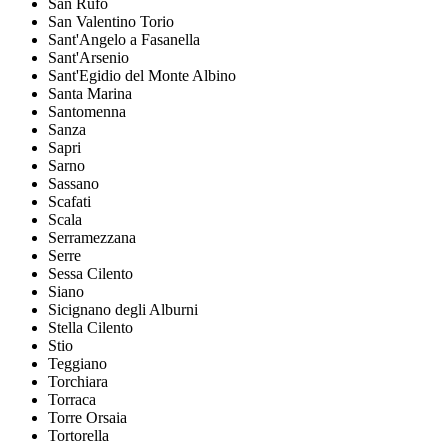
San Rufo
San Valentino Torio
Sant'Angelo a Fasanella
Sant'Arsenio
Sant'Egidio del Monte Albino
Santa Marina
Santomenna
Sanza
Sapri
Sarno
Sassano
Scafati
Scala
Serramezzana
Serre
Sessa Cilento
Siano
Sicignano degli Alburni
Stella Cilento
Stio
Teggiano
Torchiara
Torraca
Torre Orsaia
Tortorella